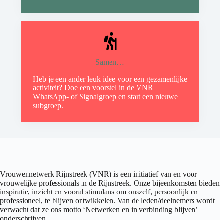
Samen…
Heb je een ander leuk idee voor een gezamenlijke
activiteit? Doe een voorstel in de VNR
WhatsApp- of Signalgroep en start een nieuwe
subgroep.
Vrouwennetwerk Rijnstreek (VNR) is een initiatief van en voor
vrouwelijke professionals in de Rijnstreek. Onze bijeenkomsten bieden
inspiratie, inzicht en vooral stimulans om onszelf, persoonlijk en
professioneel, te blijven ontwikkelen. Van de leden/deelnemers wordt
verwacht dat ze ons motto ‘Netwerken en in verbinding blijven’
onderschrijven.