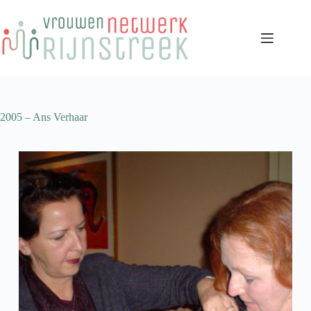
Ga
naar
de
inhoud
2005 – Ans Verhaar