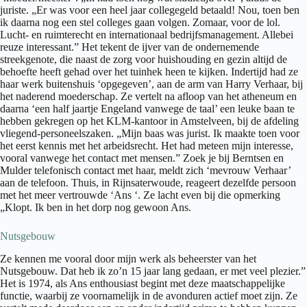
juriste. „Er was voor een heel jaar collegegeld betaald! Nou, toen ben
ik daarna nog een stel colleges gaan volgen. Zomaar, voor de lol.
Lucht- en ruimterecht en internationaal bedrijfsmanagement. Allebei
reuze interessant.” Het tekent de ijver van de ondernemende
streekgenote, die naast de zorg voor huishouding en gezin altijd de
behoefte heeft gehad over het tuinhek heen te kijken. Indertijd had ze
haar werk buitenshuis ‘opgegeven’, aan de arm van Harry Verhaar, bij
het naderend moederschap. Ze vertelt na afloop van het atheneum en
daarna ‘een half jaartje Engeland vanwege de taal’ een leuke baan te
hebben gekregen op het KLM-kantoor in Amstelveen, bij de afdeling
vliegend-personeelszaken. „Mijn baas was jurist. Ik maakte toen voor
het eerst kennis met het arbeidsrecht. Het had meteen mijn interesse,
vooral vanwege het contact met mensen.” Zoek je bij Berntsen en
Mulder telefonisch contact met haar, meldt zich ‘mevrouw Verhaar’
aan de telefoon. Thuis, in Rijnsaterwoude, reageert dezelfde persoon
met het meer vertrouwde ‘Ans ‘. Ze lacht even bij die opmerking
„Klopt. Ik ben in het dorp nog gewoon Ans.
Nutsgebouw
Ze kennen me vooral door mijn werk als beheerster van het
Nutsgebouw. Dat heb ik zo’n 15 jaar lang gedaan, er met veel plezier.”
Het is 1974, als Ans enthousiast begint met deze maatschappelijke
functie, waarbij ze voornamelijk in de avonduren actief moet zijn. Ze