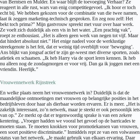
van Berntsen en Mulder. En waar blijft de toevoeging Verhaar? Ze
reageert in alle rust, wars van enig competitiegevoel. „Ik hoor er toch
echt bij. We hebben gekozen voor de combinatie van die twee namen,
laat ik zeggen marketing-technisch gesproken. En zeg nou zelf: Het
bekt toch prima?” Mijn gastvrouw spreekt met vuur over haar werk.
Ze voelt zich duidelijk als een vis in het water. „Een prachtig vak”,
roept ze enthousiast. „Het is alleen geen werk van negen tot vijf. Maar
dat hindert absoluut niet.” Het enige nadeel voor de werklustige
streekgenote is het feit, dat er weinig tijd overblijft voor ‘beweging’.
Ans blijkt van jongsaf actief te zijn ge-weest met diverse sporten, zoals
atletiek en schaatsen. „Ik heb Harry via de sport leren kennen. Ik heb
nu alleen nog de zondagmorgen er voor vrij. Dan ga ik joggen met een
vriendin. Heerlijk.”
Vrouwennetwerk Rijnstreek
En welke plaats neem het vrouwennetwerk in? Duidelijk is dat de
maandelijkse ontmoetingen met vrouwen op belangrijke posities in het
bedrijfsleven door haar als dierbaar worden ervaren. Er is meer. „Het is
zakelijk interessant, zo’n netwerk, maar je steekt er ook persoonlijk iets
van op.” Ze merkt op dat er tegenwoordig sprake is van een zekere
kentering. „Vroeger hadden we vooral het gevoel op de barricades te
moeten staan. Te moeten knokken voor promotiekansen van vrouwen,
een soort positieve discriminatie.” Inmiddels rept ze van een volwassen
status van het netwerk. „Je maakt gebruik van elkaars ervaring. Daar