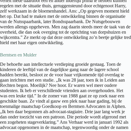
vertelt mede daardoor een en ander indertijd prima te hebben kunnen
regelen met de situatie thuis, geruggensteund door echtgenoot Harry,
zelf werkzaam in de bloemenhandel. Ans: „Op gegeven moment hield
het op. Dat had te maken met de ontwikkeling binnen de organisatie
van de Nutsspaarbank, later Bondsspaarbank. De Nutsgebouwen
werden allengs opgeheven. Men zag daarin steeds meer de taak van de
overheid, die dan ook overging tot de oprichting van dorpshuizen en
wijkcentra.” Ze merkt op dat deze ontwikkeling zo’n beetje gelijke tred
hield met haar eigen ontwikkeling.
Berntsen en Mulder
De behoefte aan intellectuele verdieping groeide gestaag. Toen de
kinderen de leeftijd van de dagelijkse gang naar de lagere school
hadden bereikt, besloot ze de voor haar vrijkomende tijd overdag te
gaan inrichten met een studie. „Ik was 28 jaar, toen ik in Leiden aan
Rechten begon. Moeilijk? Nee hoor. Er waren wel meer oudere
studenten. Ik heb er verschillende vrienden aan overgehouden. Het
was een leuke tijd.” In de zomer van 1988 gaat ze op zoek naar een
geschikte baan. Ze vindt al gauw een plek naar haar gading, bij de
toenmalige maatschap Goedkoop en Berntsen Advocaten in Alphen.
„Ik ben daar begonnen als advocaat-stagiaire. Drie jaar lang werk je
dan onder toezicht van een patroon. Die periode wordt afgerond met
een zogeheten stageverklaring.” Ans Verhaar werd in januari 1992 als
advocaat opgenomen in de maatschap, tegenwoordig onder de namen