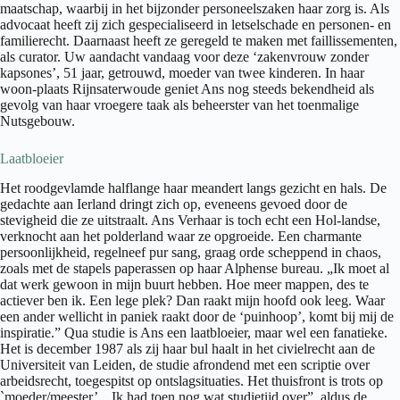
maatschap, waarbij in het bijzonder personeelszaken haar zorg is. Als
advocaat heeft zij zich gespecialiseerd in letselschade en personen- en
familierecht. Daarnaast heeft ze geregeld te maken met faillissementen,
als curator. Uw aandacht vandaag voor deze ‘zakenvrouw zonder
kapsones’, 51 jaar, getrouwd, moeder van twee kinderen. In haar
woon-plaats Rijnsaterwoude geniet Ans nog steeds bekendheid als
gevolg van haar vroegere taak als beheerster van het toenmalige
Nutsgebouw.
Laatbloeier
Het roodgevlamde halflange haar meandert langs gezicht en hals. De
gedachte aan Ierland dringt zich op, eveneens gevoed door de
stevigheid die ze uitstraalt. Ans Verhaar is toch echt een Hol-landse,
verknocht aan het polderland waar ze opgroeide. Een charmante
persoonlijkheid, regelneef pur sang, graag orde scheppend in chaos,
zoals met de stapels paperassen op haar Alphense bureau. „Ik moet al
dat werk gewoon in mijn buurt hebben. Hoe meer mappen, des te
actiever ben ik. Een lege plek? Dan raakt mijn hoofd ook leeg. Waar
een ander wellicht in paniek raakt door de ‘puinhoop’, komt bij mij de
inspiratie.” Qua studie is Ans een laatbloeier, maar wel een fanatieke.
Het is december 1987 als zij haar bul haalt in het civielrecht aan de
Universiteit van Leiden, de studie afrondend met een scriptie over
arbeidsrecht, toegespitst op ontslagsituaties. Het thuisfront is trots op
`moeder/meester’. „Ik had toen nog wat studietijd over”, aldus de